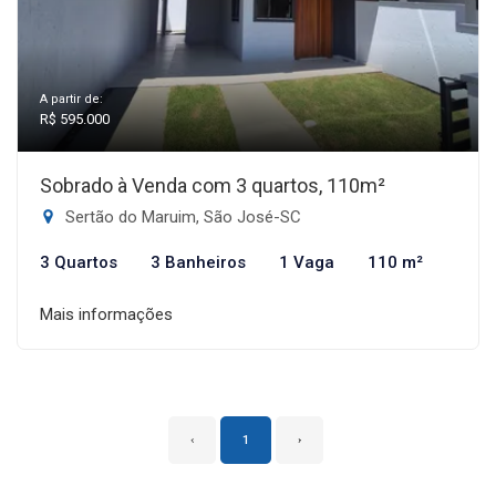
A partir de:
R$ 595.000
Sobrado à Venda com 3 quartos, 110m²
Sertão do Maruim, São José-SC
3 Quartos
3 Banheiros
1 Vaga
110 m²
Mais informações
‹
1
›