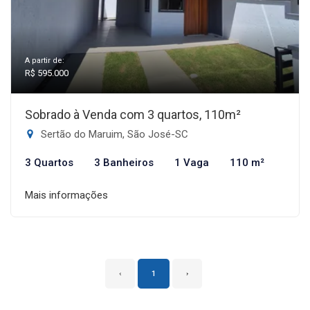
A partir de:
R$ 595.000
Sobrado à Venda com 3 quartos, 110m²
Sertão do Maruim, São José-SC
3 Quartos
3 Banheiros
1 Vaga
110 m²
Mais informações
‹
1
›